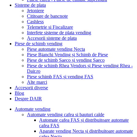
Sisteme de plata
Jetoniere
Cititoare de bancnote
Cashless
Telemetrie si Fiscalizare
Interfete sisteme de plata vending
Accesorii sisteme de plata
Piese de schimb vending
Piese automate vending Necta
Piese Bianchi Vending și Schimb de Piese
Piese de schimb Saeco și vending Saeco
Piese de schimb Rhea Vendors și Piese vending Rhea -
Dair.ro
Piese schimb FAS și vending FAS
Alte marci
Accesorii diverse
Blog
Despre DAIR
Automate vending
Automate vending cafea si bauturi calde
Automate cafea FAS și distribuitoare automate
cafea FAS
Aparate vending Necta și distribuitoare automate
cafea Necta