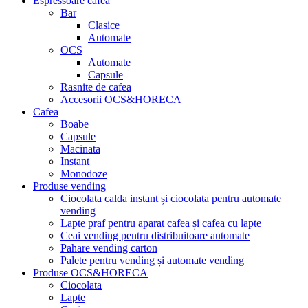
Espressoare cafea
Bar
Clasice
Automate
OCS
Automate
Capsule
Rasnite de cafea
Accesorii OCS&HORECA
Cafea
Boabe
Capsule
Macinata
Instant
Monodoze
Produse vending
Ciocolata calda instant și ciocolata pentru automate
vending
Lapte praf pentru aparat cafea și cafea cu lapte
Ceai vending pentru distribuitoare automate
Pahare vending carton
Palete pentru vending și automate vending
Produse OCS&HORECA
Ciocolata
Lapte