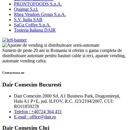
PRONTOFOODS S.p.A.
Quamar S.r.l.
Rhea Vendors Group S.p.A.
S.V. Italia SAB
SaGa Coffee S.p.A.
Tosteria Italiana DAIR
Suntem de peste 20 ani in Romania si oferim o gama completa de
distribuitoare automate pentru bauturi calde si reci, aparate vending,
automate vending cafea.
Contacteaza-ne
Dair Comexim Bucuresti
Dair Comexim 2000 Srl, A1 Business Park, Dragomireşti,
Hala A1 P+E, jud. ILFOV, R.C. J23/2194/2007, CUI:
RO11859278
Telefon : +40724 364 431
E-mail : office@dair.ro
Dair Comexim Cluj