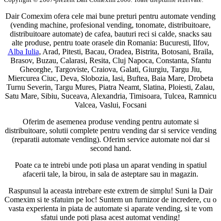
Dair Comexim ofera cele mai bune preturi pentru automate vending
(vending machine, profesional vending, tonomate, distribuitoare,
distribuitoare automate) de cafea, bauturi reci si calde, snacks sau
alte produse, pentru toate orasele din Romania: Bucuresti, Ilfov,
Alba Iulia
, Arad, Pitesti, Bacau, Oradea, Bistrita, Botosani, Braila,
Brasov, Buzau, Calarasi, Resita, Cluj Napoca, Constanta, Sfantu
Gheorghe, Targoviste, Craiova, Galati, Giurgiu, Targu Jiu,
Miercurea Ciuc, Deva, Slobozia, Iasi, Buftea, Baia Mare, Drobeta
Turnu Severin, Targu Mures, Piatra Neamt, Slatina, Ploiesti, Zalau,
Satu Mare, Sibiu, Suceava, Alexandria, Timisoara, Tulcea, Ramnicu
Valcea, Vaslui, Focsani
Oferim de asemenea produse vending pentru automate si
distribuitoare, solutii complete pentru vending dar si service vending
(reparatii automate vending). Oferim service automate noi dar si
second hand.
Poate ca te intrebi unde poti plasa un aparat vending in spatiul
afacerii tale, la birou, in sala de asteptare sau in magazin.
Raspunsul la aceasta intrebare este extrem de simplu! Suni la Dair
Comexim si te sfatuim pe loc! Suntem un furnizor de incredere, cu o
vasta experienta in piata de automate si aparate vending, si te vom
sfatui unde poti plasa acest automat vending!