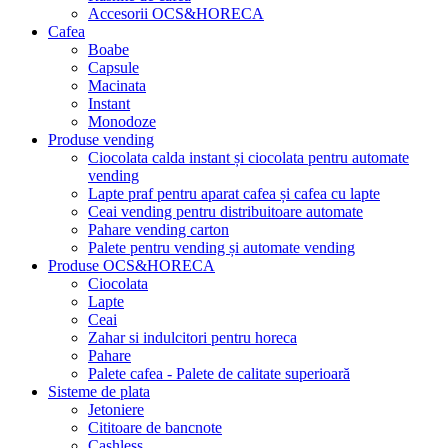
Accesorii OCS&HORECA
Cafea
Boabe
Capsule
Macinata
Instant
Monodoze
Produse vending
Ciocolata calda instant și ciocolata pentru automate
vending
Lapte praf pentru aparat cafea și cafea cu lapte
Ceai vending pentru distribuitoare automate
Pahare vending carton
Palete pentru vending și automate vending
Produse OCS&HORECA
Ciocolata
Lapte
Ceai
Zahar si indulcitori pentru horeca
Pahare
Palete cafea - Palete de calitate superioară
Sisteme de plata
Jetoniere
Cititoare de bancnote
Cashless