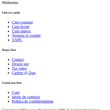
Multumim
Link-uri rapide
Cum comand
Cum livrati
Cum platesc
Termeni si conditii
ANPC
Despre Dair
Contact
Despre noi
Tur video
Cariere @ Dair
Contul meu Dair
Cont
Istoric de comenzi
Politica de confidentialitate
Copyright © 2007-prezent Dair Comexim 2000. Toate drepturile rezervate.