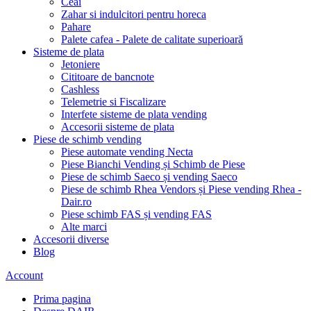
Ceai
Zahar si indulcitori pentru horeca
Pahare
Palete cafea - Palete de calitate superioară
Sisteme de plata
Jetoniere
Cititoare de bancnote
Cashless
Telemetrie si Fiscalizare
Interfete sisteme de plata vending
Accesorii sisteme de plata
Piese de schimb vending
Piese automate vending Necta
Piese Bianchi Vending și Schimb de Piese
Piese de schimb Saeco și vending Saeco
Piese de schimb Rhea Vendors și Piese vending Rhea -
Dair.ro
Piese schimb FAS și vending FAS
Alte marci
Accesorii diverse
Blog
Account
Prima pagina