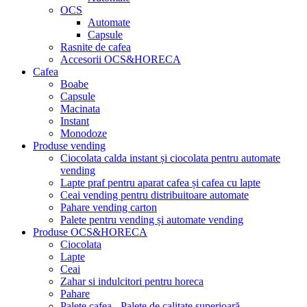
OCS
Automate
Capsule
Rasnite de cafea
Accesorii OCS&HORECA
Cafea
Boabe
Capsule
Macinata
Instant
Monodoze
Produse vending
Ciocolata calda instant și ciocolata pentru automate
vending
Lapte praf pentru aparat cafea și cafea cu lapte
Ceai vending pentru distribuitoare automate
Pahare vending carton
Palete pentru vending și automate vending
Produse OCS&HORECA
Ciocolata
Lapte
Ceai
Zahar si indulcitori pentru horeca
Pahare
Palete cafea - Palete de calitate superioară