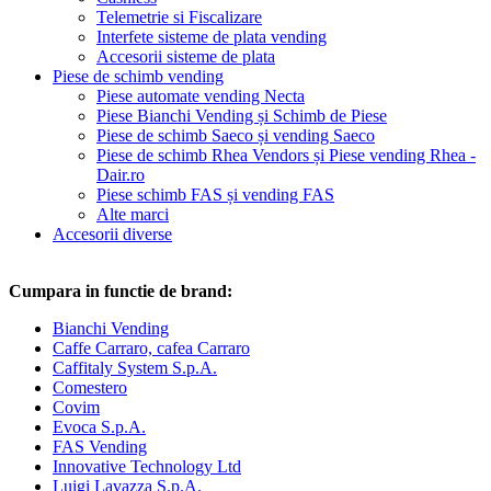
Telemetrie si Fiscalizare
Interfete sisteme de plata vending
Accesorii sisteme de plata
Piese de schimb vending
Piese automate vending Necta
Piese Bianchi Vending și Schimb de Piese
Piese de schimb Saeco și vending Saeco
Piese de schimb Rhea Vendors și Piese vending Rhea -
Dair.ro
Piese schimb FAS și vending FAS
Alte marci
Accesorii diverse
Cumpara in functie de brand:
Bianchi Vending
Caffe Carraro, cafea Carraro
Caffitaly System S.p.A.
Comestero
Covim
Evoca S.p.A.
FAS Vending
Innovative Technology Ltd
Luigi Lavazza S.p.A.