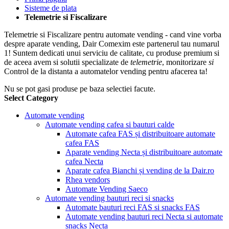
Sisteme de plata
Telemetrie si Fiscalizare
Telemetrie si Fiscalizare pentru automate vending - cand vine vorba
despre aparate vending, Dair Comexim este partenerul tau numarul
1! Suntem dedicati unui serviciu de calitate, cu produse premium si
de aceea avem si solutii specializate de
telemetrie
, monitorizare
si
Control de la distanta a automatelor vending pentru afacerea ta!
Nu se pot gasi produse pe baza selectiei facute.
Select Category
Automate vending
Automate vending cafea si bauturi calde
Automate cafea FAS și distribuitoare automate
cafea FAS
Aparate vending Necta și distribuitoare automate
cafea Necta
Aparate cafea Bianchi și vending de la Dair.ro
Rhea vendors
Automate Vending Saeco
Automate vending bauturi reci si snacks
Automate bauturi reci FAS si snacks FAS
Automate vending bauturi reci Necta si automate
snacks Necta