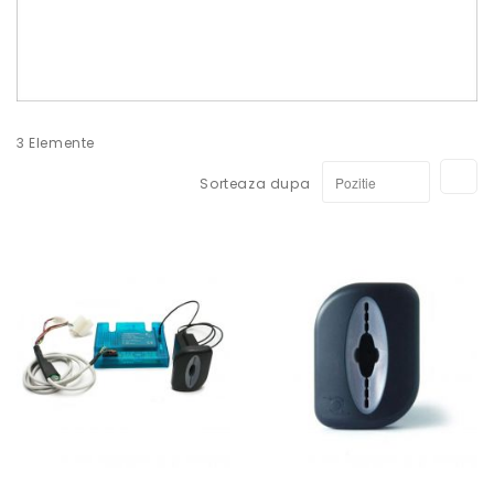
3
Elemente
Se
Sorteaza dupa
di
de