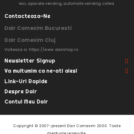
reci, aparate vending, automate vending cafea.
Contacteaza-Ne
Dair Comexim Bucuresti
Dair Comexim Cluj
Viziteaza si: https://www.dairshop.ro
Newsletter Signup
Va multumim ca ne-ati ales!
Link-Uri Rapide
Despre Dair
Contul Meu Dair
Copyright © 2007-prezent Dair Comexim 2000. Toate
drepturile rezervate.