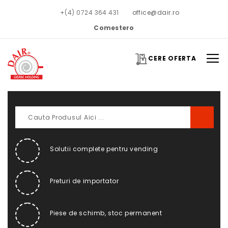
+(4) 0724 364 431
office@dair.ro
Comestero
CERE OFERTA
Solutii complete pentru vending
Preturi de importator
Piese de schimb, stoc permanent