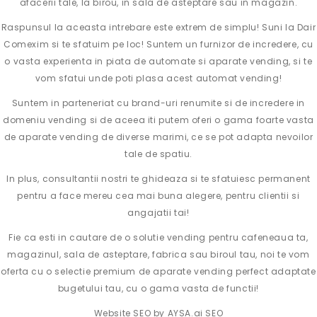
afacerii tale, la birou, in sala de asteptare sau in magazin.
Raspunsul la aceasta intrebare este extrem de simplu! Suni la Dair
Comexim si te sfatuim pe loc! Suntem un furnizor de incredere, cu
o vasta experienta in piata de automate si aparate vending, si te
vom sfatui unde poti plasa acest automat vending!
Suntem in parteneriat cu brand-uri renumite si de incredere in
domeniu vending si de aceea iti putem oferi o gama foarte vasta
de aparate vending de diverse marimi, ce se pot adapta nevoilor
tale de spatiu.
In plus, consultantii nostri te ghideaza si te sfatuiesc permanent
pentru a face mereu cea mai buna alegere, pentru clientii si
angajatii tai!
Fie ca esti in cautare de o solutie vending pentru cafeneaua ta,
magazinul, sala de asteptare, fabrica sau biroul tau, noi te vom
oferta cu o selectie premium de aparate vending perfect adaptate
bugetului tau, cu o gama vasta de functii!
Website SEO by
AYSA.ai SEO