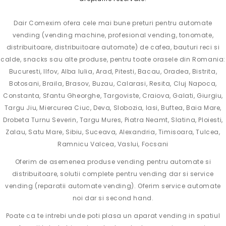
Dair Comexim ofera cele mai bune preturi pentru automate
vending (vending machine, profesional vending, tonomate,
distribuitoare, distribuitoare automate) de cafea, bauturi reci si
calde, snacks sau alte produse, pentru toate orasele din Romania:
Bucuresti, Ilfov,
Alba Iulia
, Arad, Pitesti, Bacau, Oradea, Bistrita,
Botosani, Braila, Brasov, Buzau, Calarasi, Resita, Cluj Napoca,
Constanta, Sfantu Gheorghe, Targoviste, Craiova, Galati, Giurgiu,
Targu Jiu, Miercurea Ciuc, Deva, Slobozia, Iasi, Buftea, Baia Mare,
Drobeta Turnu Severin, Targu Mures, Piatra Neamt, Slatina, Ploiesti,
Zalau, Satu Mare, Sibiu, Suceava, Alexandria, Timisoara, Tulcea,
Ramnicu Valcea, Vaslui, Focsani
Oferim de asemenea produse vending pentru automate si
distribuitoare, solutii complete pentru vending dar si service
vending (reparatii automate vending). Oferim service automate
noi dar si second hand.
Poate ca te intrebi unde poti plasa un aparat vending in spatiul