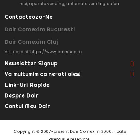
reci, aparate vending, automate vending cafea.
Contacteaza-Ne
Dair Comexim Bucuresti
Dair Comexim Cluj
Viziteaza si: https://www.dairshop.ro
Newsletter Signup
Va multumim ca ne-ati ales!
Link-Uri Rapide
Despre Dair
Contul Meu Dair
Copyright © 2007-prezent Dair Comexim 2000. Toate
drepturile rezervate.