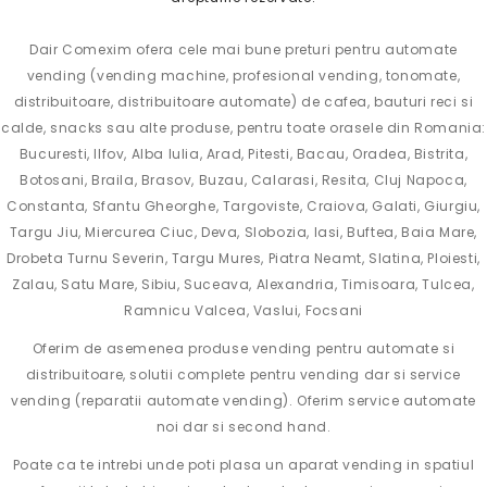
Dair Comexim ofera cele mai bune preturi pentru automate
vending (vending machine, profesional vending, tonomate,
distribuitoare, distribuitoare automate) de cafea, bauturi reci si
calde, snacks sau alte produse, pentru toate orasele din Romania:
Bucuresti, Ilfov,
Alba Iulia
, Arad, Pitesti, Bacau, Oradea, Bistrita,
Botosani, Braila, Brasov, Buzau, Calarasi, Resita, Cluj Napoca,
Constanta, Sfantu Gheorghe, Targoviste, Craiova, Galati, Giurgiu,
Targu Jiu, Miercurea Ciuc, Deva, Slobozia, Iasi, Buftea, Baia Mare,
Drobeta Turnu Severin, Targu Mures, Piatra Neamt, Slatina, Ploiesti,
Zalau, Satu Mare, Sibiu, Suceava, Alexandria, Timisoara, Tulcea,
Ramnicu Valcea, Vaslui, Focsani
Oferim de asemenea produse vending pentru automate si
distribuitoare, solutii complete pentru vending dar si service
vending (reparatii automate vending). Oferim service automate
noi dar si second hand.
Poate ca te intrebi unde poti plasa un aparat vending in spatiul