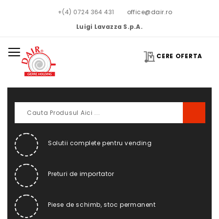
+(4) 0724 364 431
office@dair.ro
Luigi Lavazza S.p.A.
CERE OFERTA
Solutii complete pentru vending
Preturi de importator
Piese de schimb, stoc permanent