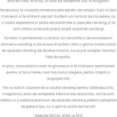
afacerii tale, la birou, in sala de asteptare sau in magazin.
Raspunsul la aceasta intrebare este extrem de simplu! Suni la Dair
Comexim si te sfatuim pe loc! Suntem un furnizor de incredere, cu
o vasta experienta in piata de automate si aparate vending, si te
vom sfatui unde poti plasa acest automat vending!
Suntem in parteneriat cu brand-uri renumite si de incredere in
domeniu vending si de aceea iti putem oferi o gama foarte vasta
de aparate vending de diverse marimi, ce se pot adapta nevoilor
tale de spatiu.
In plus, consultantii nostri te ghideaza si te sfatuiesc permanent
pentru a face mereu cea mai buna alegere, pentru clientii si
angajatii tai!
Fie ca esti in cautare de o solutie vending pentru cafeneaua ta,
magazinul, sala de asteptare, fabrica sau biroul tau, noi te vom
oferta cu o selectie premium de aparate vending perfect adaptate
bugetului tau, cu o gama vasta de functii!
Website SEO by
AYSA.ai SEO