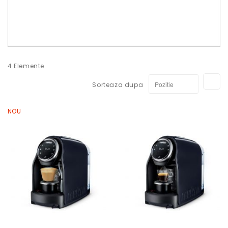
4
Elemente
Se
Sorteaza dupa
di
de
NOU