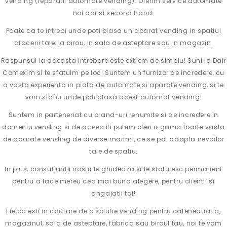
vending (reparatii automate vending). Oferim service automate
noi dar si second hand.
Poate ca te intrebi unde poti plasa un aparat vending in spatiul
afacerii tale, la birou, in sala de asteptare sau in magazin.
Raspunsul la aceasta intrebare este extrem de simplu! Suni la Dair
Comexim si te sfatuim pe loc! Suntem un furnizor de incredere, cu
o vasta experienta in piata de automate si aparate vending, si te
vom sfatui unde poti plasa acest automat vending!
Suntem in parteneriat cu brand-uri renumite si de incredere in
domeniu vending si de aceea iti putem oferi o gama foarte vasta
de aparate vending de diverse marimi, ce se pot adapta nevoilor
tale de spatiu.
In plus, consultantii nostri te ghideaza si te sfatuiesc permanent
pentru a face mereu cea mai buna alegere, pentru clientii si
angajatii tai!
Fie ca esti in cautare de o solutie vending pentru cafeneaua ta,
magazinul, sala de asteptare, fabrica sau biroul tau, noi te vom