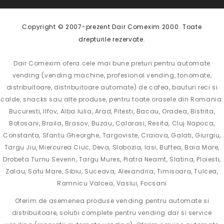
Copyright © 2007-prezent Dair Comexim 2000. Toate
drepturile rezervate.
Dair Comexim ofera cele mai bune preturi pentru automate
vending (vending machine, profesional vending, tonomate,
distribuitoare, distribuitoare automate) de cafea, bauturi reci si
calde, snacks sau alte produse, pentru toate orasele din Romania:
Bucuresti, Ilfov,
Alba Iulia
, Arad, Pitesti, Bacau, Oradea, Bistrita,
Botosani, Braila, Brasov, Buzau, Calarasi, Resita, Cluj Napoca,
Constanta, Sfantu Gheorghe, Targoviste, Craiova, Galati, Giurgiu,
Targu Jiu, Miercurea Ciuc, Deva, Slobozia, Iasi, Buftea, Baia Mare,
Drobeta Turnu Severin, Targu Mures, Piatra Neamt, Slatina, Ploiesti,
Zalau, Satu Mare, Sibiu, Suceava, Alexandria, Timisoara, Tulcea,
Ramnicu Valcea, Vaslui, Focsani
Oferim de asemenea produse vending pentru automate si
distribuitoare, solutii complete pentru vending dar si service