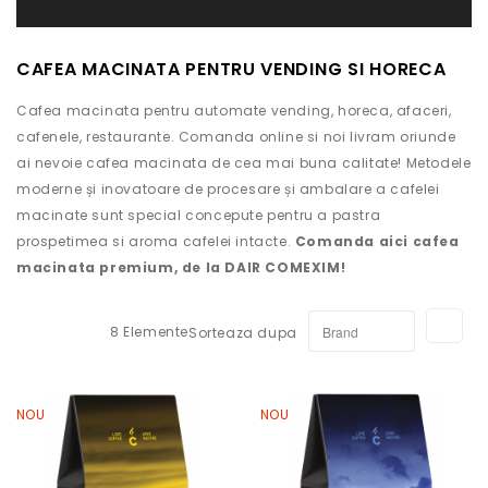
CAFEA MACINATA PENTRU VENDING SI HORECA
Cafea macinata pentru automate vending, horeca, afaceri,
cafenele, restaurante. Comanda online si noi livram oriunde
ai nevoie cafea macinata de cea mai buna calitate! Metodele
moderne și inovatoare de procesare și ambalare a cafelei
macinate sunt special concepute pentru a pastra
prospetimea si aroma cafelei intacte.
Comanda aici cafea
macinata premium, de la DAIR COMEXIM!
Set
8
Elemente
Sorteaza dupa
dir
des
NOU
NOU