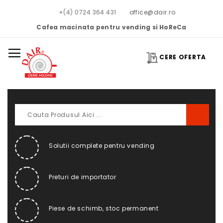
+(4) 0724 364 431
office@dair.ro
Cafea macinata pentru vending si HoReCa
CERE OFERTA
Solutii complete pentru vending
Preturi de importator
Piese de schimb, stoc permanent