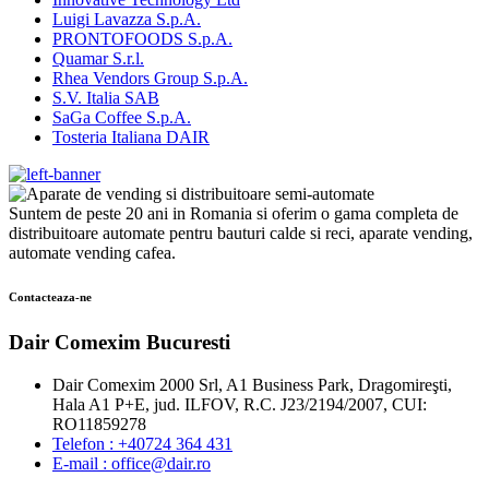
Luigi Lavazza S.p.A.
PRONTOFOODS S.p.A.
Quamar S.r.l.
Rhea Vendors Group S.p.A.
S.V. Italia SAB
SaGa Coffee S.p.A.
Tosteria Italiana DAIR
Suntem de peste 20 ani in Romania si oferim o gama completa de
distribuitoare automate pentru bauturi calde si reci, aparate vending,
automate vending cafea.
Contacteaza-ne
Dair Comexim Bucuresti
Dair Comexim 2000 Srl, A1 Business Park, Dragomireşti,
Hala A1 P+E, jud. ILFOV, R.C. J23/2194/2007, CUI:
RO11859278
Telefon : +40724 364 431
E-mail : office@dair.ro