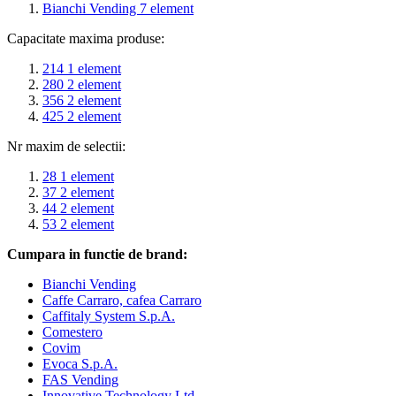
Bianchi Vending
7
element
Capacitate maxima produse:
214
1
element
280
2
element
356
2
element
425
2
element
Nr maxim de selectii:
28
1
element
37
2
element
44
2
element
53
2
element
Cumpara in functie de brand:
Bianchi Vending
Caffe Carraro, cafea Carraro
Caffitaly System S.p.A.
Comestero
Covim
Evoca S.p.A.
FAS Vending
Innovative Technology Ltd