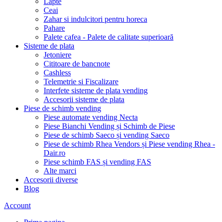
Lapte
Ceai
Zahar si indulcitori pentru horeca
Pahare
Palete cafea - Palete de calitate superioară
Sisteme de plata
Jetoniere
Cititoare de bancnote
Cashless
Telemetrie si Fiscalizare
Interfete sisteme de plata vending
Accesorii sisteme de plata
Piese de schimb vending
Piese automate vending Necta
Piese Bianchi Vending și Schimb de Piese
Piese de schimb Saeco și vending Saeco
Piese de schimb Rhea Vendors și Piese vending Rhea -
Dair.ro
Piese schimb FAS și vending FAS
Alte marci
Accesorii diverse
Blog
Account