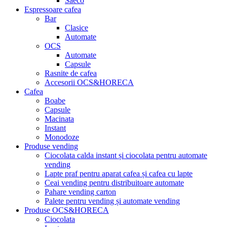
Saeco
Espressoare cafea
Bar
Clasice
Automate
OCS
Automate
Capsule
Rasnite de cafea
Accesorii OCS&HORECA
Cafea
Boabe
Capsule
Macinata
Instant
Monodoze
Produse vending
Ciocolata calda instant și ciocolata pentru automate
vending
Lapte praf pentru aparat cafea și cafea cu lapte
Ceai vending pentru distribuitoare automate
Pahare vending carton
Palete pentru vending și automate vending
Produse OCS&HORECA
Ciocolata