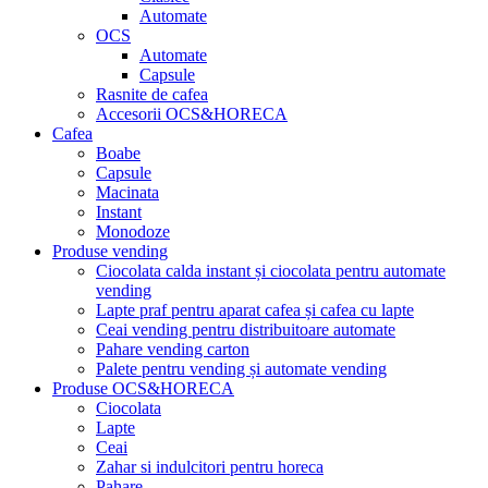
Automate
OCS
Automate
Capsule
Rasnite de cafea
Accesorii OCS&HORECA
Cafea
Boabe
Capsule
Macinata
Instant
Monodoze
Produse vending
Ciocolata calda instant și ciocolata pentru automate
vending
Lapte praf pentru aparat cafea și cafea cu lapte
Ceai vending pentru distribuitoare automate
Pahare vending carton
Palete pentru vending și automate vending
Produse OCS&HORECA
Ciocolata
Lapte
Ceai
Zahar si indulcitori pentru horeca
Pahare