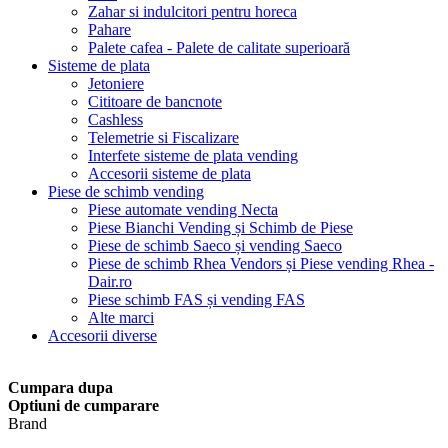
Zahar si indulcitori pentru horeca
Pahare
Palete cafea - Palete de calitate superioară
Sisteme de plata
Jetoniere
Cititoare de bancnote
Cashless
Telemetrie si Fiscalizare
Interfete sisteme de plata vending
Accesorii sisteme de plata
Piese de schimb vending
Piese automate vending Necta
Piese Bianchi Vending și Schimb de Piese
Piese de schimb Saeco și vending Saeco
Piese de schimb Rhea Vendors și Piese vending Rhea -
Dair.ro
Piese schimb FAS și vending FAS
Alte marci
Accesorii diverse
Cumpara dupa
Optiuni de cumparare
Brand