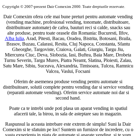
Copyright © 2007-prezent Dair Comexim 2000. Toate drepturile rezervate.
Dair Comexim ofera cele mai bune preturi pentru automate vending
(vending machine, profesional vending, tonomate, distribuitoare,
distribuitoare automate) de cafea, bauturi reci si calde, snacks sau
alte produse, pentru toate orasele din Romania: Bucuresti, Ilfov,
Alba Iulia
, Arad, Pitesti, Bacau, Oradea, Bistrita, Botosani, Braila,
Brasov, Buzau, Calarasi, Resita, Cluj Napoca, Constanta, Sfantu
Gheorghe, Targoviste, Craiova, Galati, Giurgiu, Targu Jiu,
Miercurea Ciuc, Deva, Slobozia, Iasi, Buftea, Baia Mare, Drobeta
Turnu Severin, Targu Mures, Piatra Neamt, Slatina, Ploiesti, Zalau,
Satu Mare, Sibiu, Suceava, Alexandria, Timisoara, Tulcea, Ramnicu
Valcea, Vaslui, Focsani
Oferim de asemenea produse vending pentru automate si
distribuitoare, solutii complete pentru vending dar si service vending
(reparatii automate vending). Oferim service automate noi dar si
second hand.
Poate ca te intrebi unde poti plasa un aparat vending in spatiul
afacerii tale, la birou, in sala de asteptare sau in magazin.
Raspunsul la aceasta intrebare este extrem de simplu! Suni la Dair
Comexim si te sfatuim pe loc! Suntem un furnizor de incredere, cu o
vasta experienta in piata de automate si aparate vending, si te vom