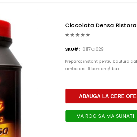
Ciocolata Densa Ristora
Evaluare:
0%
SKU
0117CI029
Preparat instant pentru bautura ca
ambalare: 6 borcane/ bax.
ADAUGA LA CERE OFE
VA ROG SA MA SUNATI