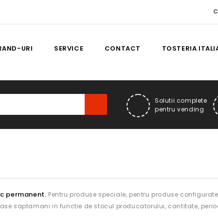
C
RAND-URI
SERVICE
CONTACT
TOSTERIA ITAL
Solutii complete
pentru vending
oc permanent.
Pentru produse speciale, pentru produse configurate 
 sase saptamani in functie de stocul producatorului, cantitate, perioa