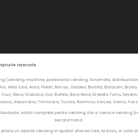
pturile rezervate.
 (vending machine, profesional vending, tonomate, distribuitoare,
fov,
Alba Iulia
, Arad, Pitesti, Bacau, Oradea, Bistrita, Botosani, Brai
Ciuc, Deva, Slobozia, Iasi, Buftea, Baia Mare, Drobeta Turnu Severin, 
eava, Alexandria, Timisoara, Tulcea, Ramnicu Valcea, Vaslui, Foc
uitoare, solutii complete pentru vending dar si service vending (r
second hand.
i plasa un aparat vending in spatiul afacerii tale, la birou, in sala