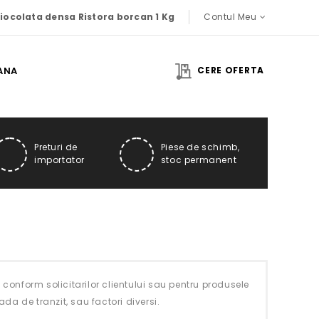
iocolata densa Ristora borcan 1 Kg
Contul Meu
IANA
CERE OFERTA
Preturi de
Piese de schimb,
importator
stoc permanent
conform solicitarilor clientului sau pentru produsele
da de tranzit, sau factori diversi.