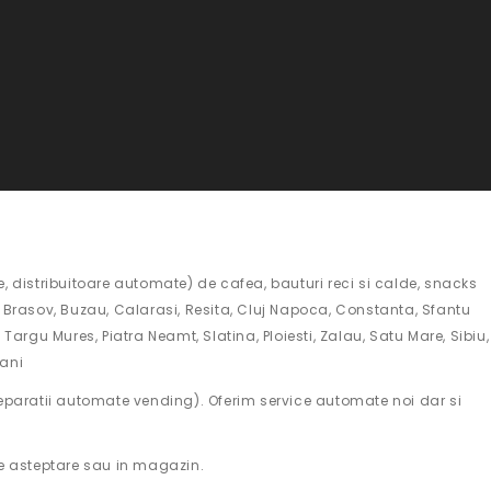
 distribuitoare automate) de cafea, bauturi reci si calde, snacks
la, Brasov, Buzau, Calarasi, Resita, Cluj Napoca, Constanta, Sfantu
Targu Mures, Piatra Neamt, Slatina, Ploiesti, Zalau, Satu Mare, Sibiu,
sani
eparatii automate vending). Oferim service automate noi dar si
 de asteptare sau in magazin.