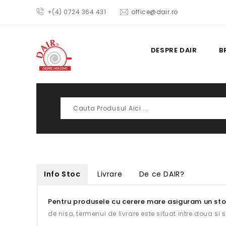
+(4) 0724 364 431
office@dair.ro
DESPRE DAIR
B
Cauta
Info Stoc
Livrare
De ce DAIR?
Pentru produsele cu cerere mare asiguram un st
de nisa, termenul de livrare este situat intre doua si