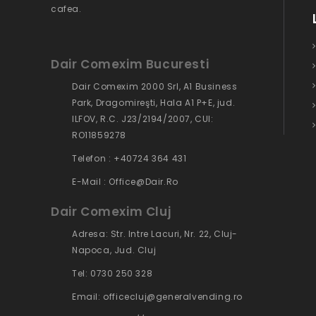
cafea.
Dair Comexim Bucuresti
Dair Comexim 2000 Srl, A1 Business
Park, Dragomireşti, Hala A1 P+E, jud.
ILFOV, R.C. J23/2194/2007, CUI:
RO11859278
Telefon : +40724 364 431
E-Mail : Office@dair.ro
Dair Comexim Cluj
Adresa: Str. Intre Lacuri, Nr. 22, Cluj-
Napoca, Jud. Cluj
Tel: 0730 250 328
Email: officecluj@generalvending.ro